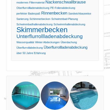
Nackenschwallbrause
modernes Filtermaterial
Oberflurrollladenabdeckung
PE-Folienabdeckung
Rinnenbecken
perfekter Badespaß
Sandwichbauweise
Sanierung
Schimmerbecken
Schwimmbad-Planung
Schwimmbadhallenabdeckung
Schwimmhallenabdeckung
Skimmerbecken
Unterflurrollladenabdeckung
Wasserqualität
Winter Abdeckungen
Überdachung
Überflurrollladenabdeckung
Überflurrollabdeckung
über 50 Jahre Erfahrung