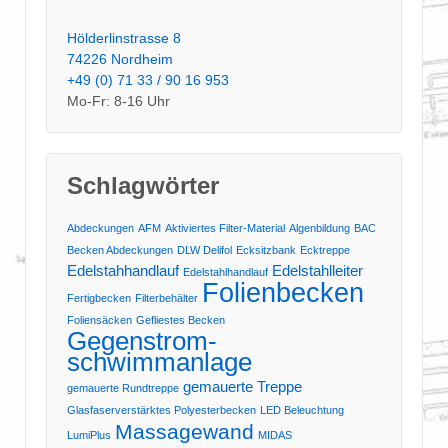
Hölderlinstrasse 8
74226 Nordheim
+49 (0) 71 33 / 90 16 953
Mo-Fr: 8-16 Uhr
Schlagwörter
Abdeckungen
AFM
Aktiviertes Filter-Material
Algenbildung
BAC
Becken Abdeckungen
DLW Delifol
Ecksitzbank
Ecktreppe
Edelstahhandlauf
Edelstahlleiter
Edelstahlhandlauf
Folienbecken
Fertigbecken
Filterbehälter
Foliensäcken
Gefliestes Becken
Gegenstrom-
schwimmanlage
gemauerte Treppe
gemauerte Rundtreppe
Glasfaserverstärktes Polyesterbecken
LED Beleuchtung
Massagewand
LumiPlus
MIDAS