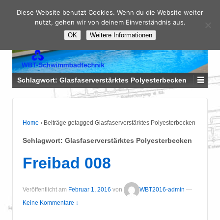
Diese Website benutzt Cookies. Wenn du die Website weiter
nutzt, gehen wir von deinem Einverständnis aus.
OK
Weitere Informationen
Schlagwort:
Glasfaserverstärktes Polyesterbecken
Home
›
Beiträge getagged Glasfaserverstärktes Polyesterbecken
Schlagwort:
Glasfaserverstärktes Polyesterbecken
Freibad 008
Veröffentlicht am
Februar 1, 2016
von
WBT2016-admin
—
Keine Kommentare ↓