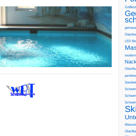
Geflies
Ge
sc
gemaue
Glasfas
LED Be
Ma
moderne
Nack
Oberflu
perfek
Sandwi
Schwim
Schwim
Schwim
Sk
Unt
Wasserq
Überflu