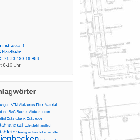
rlinstrasse 8
6 Nordheim
0) 71 33 / 90 16 953
: 8-16 Uhr
hlagwörter
ungen
AFM
Aktiviertes Filter-Material
ldung
BAC
Becken Abdeckungen
ifol
Ecksitzbank
Ecktreppe
tahhandlauf
Edelstahlhandlauf
ahlleiter
Fertigbecken
Filterbehälter
lienbecken