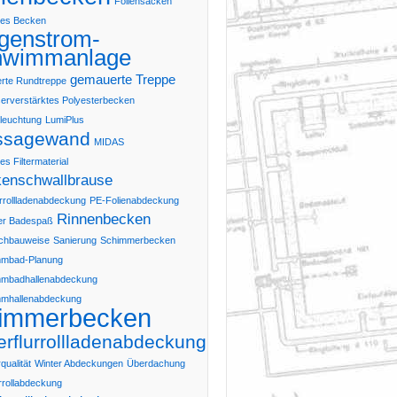
Foliensäcken
tes Becken
genstrom-
hwimmanlage
gemauerte Treppe
rte Rundtreppe
erverstärktes Polyesterbecken
leuchtung
LumiPlus
ssagewand
MIDAS
s Filtermaterial
enschwallbrause
rrollladenabdeckung
PE-Folienabdeckung
Rinnenbecken
ter Badespaß
chbauweise
Sanierung
Schimmerbecken
mbad-Planung
mbadhallenabdeckung
mhallenabdeckung
immerbecken
erflurrollladenabdeckung
ualität
Winter Abdeckungen
Überdachung
rrollabdeckung