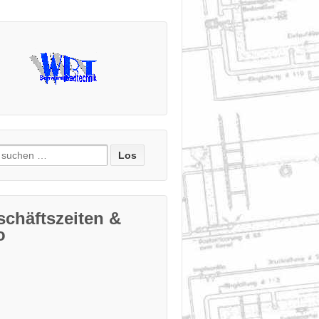
e
:
chäftszeiten &
o