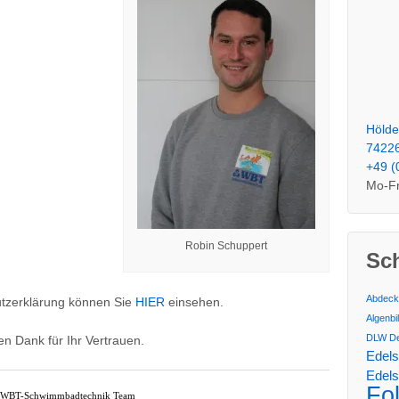
Hölde
7422
+49 (
Mo-Fr
Robin Schuppert
Sc
Abdeck
tzerklärung können Sie
HIER
einsehen.
Algenbi
DLW Del
en Dank für Ihr Vertrauen.
Edels
Edelst
Fo
r WBT-Schwimmbadtechnik Team