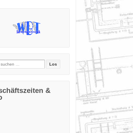
e
:
chäftszeiten &
o