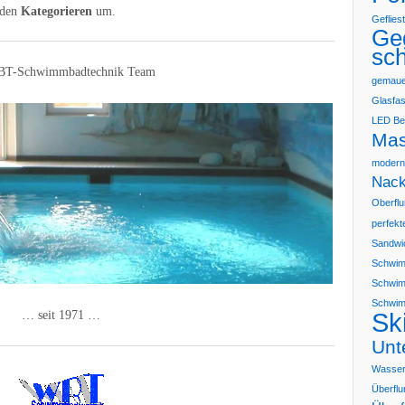
nden
Kategorieren
um.
Geflies
Ge
sc
BT-Schwimmbadtechnik Team
gemaue
Glasfas
LED Be
Ma
moderne
Nack
Oberflu
perfek
Sandwi
Schwim
Schwim
Schwim
Sk
… seit 1971 …
Unt
Wasserq
Überflu