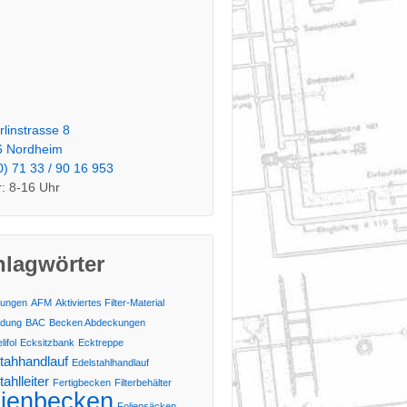
rlinstrasse 8
6 Nordheim
0) 71 33 / 90 16 953
: 8-16 Uhr
hlagwörter
ungen
AFM
Aktiviertes Filter-Material
ldung
BAC
Becken Abdeckungen
ifol
Ecksitzbank
Ecktreppe
tahhandlauf
Edelstahlhandlauf
ahlleiter
Fertigbecken
Filterbehälter
lienbecken
Foliensäcken