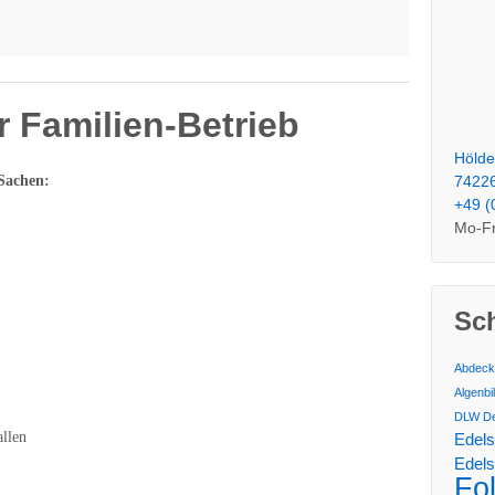
r Familien-Betrieb
Hölde
Sachen:
7422
+49 (
Mo-Fr
Sc
Abdeck
Algenbi
DLW Del
llen
Edels
Edelst
Fo