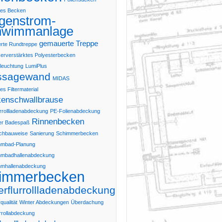
tes Becken
genstrom-
hwimmanlage
gemauerte Treppe
rte Rundtreppe
erverstärktes Polyesterbecken
leuchtung
LumiPlus
ssagewand
MIDAS
s Filtermaterial
enschwallbrause
rrollladenabdeckung
PE-Folienabdeckung
Rinnenbecken
ter Badespaß
chbauweise
Sanierung
Schimmerbecken
mbad-Planung
mbadhallenabdeckung
mhallenabdeckung
immerbecken
erflurrollladenabdeckung
ualität
Winter Abdeckungen
Überdachung
rrollabdeckung