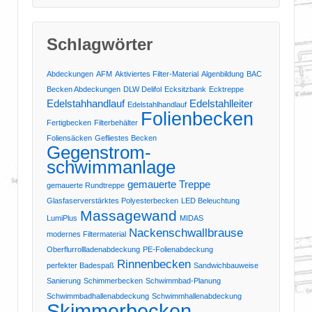
Schlagwörter
Abdeckungen
AFM
Aktiviertes Filter-Material
Algenbildung
BAC
Becken Abdeckungen
DLW Delifol
Ecksitzbank
Ecktreppe
Edelstahhandlauf
Edelstahlleiter
Edelstahlhandlauf
Folienbecken
Fertigbecken
Filterbehälter
Foliensäcken
Gefliestes Becken
Gegenstrom-
schwimmanlage
gemauerte Treppe
gemauerte Rundtreppe
Glasfaserverstärktes Polyesterbecken
LED Beleuchtung
Massagewand
LumiPlus
MIDAS
Nackenschwallbrause
modernes Filtermaterial
Oberflurrollladenabdeckung
PE-Folienabdeckung
Rinnenbecken
perfekter Badespaß
Sandwichbauweise
Sanierung
Schimmerbecken
Schwimmbad-Planung
Schwimmbadhallenabdeckung
Schwimmhallenabdeckung
Skimmerbecken