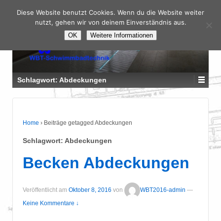
Diese Website benutzt Cookies. Wenn du die Website weiter
nutzt, gehen wir von deinem Einverständnis aus.
OK
Weitere Informationen
Schlagwort:
Abdeckungen
Home
›
Beiträge getagged Abdeckungen
Schlagwort:
Abdeckungen
Becken Abdeckungen
Veröffentlicht am
Oktober 8, 2016
von
WBT2016-admin
—
Keine Kommentare ↓