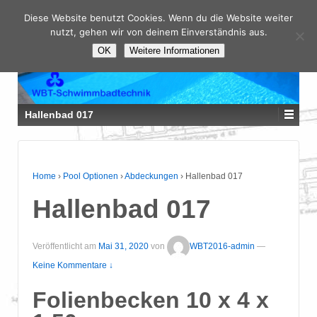
Diese Website benutzt Cookies. Wenn du die Website weiter
nutzt, gehen wir von deinem Einverständnis aus.
OK
Weitere Informationen
Hallenbad 017
Home
›
Pool Optionen
›
Abdeckungen
›
Hallenbad 017
Hallenbad 017
Veröffentlicht am
Mai 31, 2020
von
WBT2016-admin
—
Keine Kommentare ↓
Folienbecken 10 x 4 x