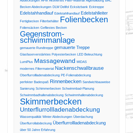
Abdeckungen
AFM
Aktiviertes Filter-Material
Algenbildung
BAC
Becken Abdeckungen
DLW Delifol
Ecksitzbank
Ecktreppe
Edelstahhandlauf
Edelstahlleiter
Edelstahlhandlauf
Folienbecken
Fertigbecken
Filterbehälter
Foliensäcken
Gefliestes Becken
Gegenstrom-
schwimmanlage
gemauerte Treppe
gemauerte Rundtreppe
Glasfaserverstärktes Polyesterbecken
LED Beleuchtung
Massagewand
LumiPlus
MIDAS
Nackenschwallbrause
modernes Filtermaterial
Oberflurrollladenabdeckung
PE-Folienabdeckung
Rinnenbecken
perfekter Badespaß
Sandwichbauweise
Sanierung
Schimmerbecken
Schwimmbad-Planung
Schwimmbadhallenabdeckung
Schwimmhallenabdeckung
Skimmerbecken
Unterflurrollladenabdeckung
Wasserqualität
Winter Abdeckungen
Überdachung
Überflurrollladenabdeckung
Überflurrollabdeckung
über 50 Jahre Erfahrung