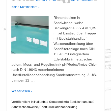
Veröffentlicht am
Februar 2, 2016
von
WBT2016-admin
—
Keine Kommentare ↓
Rinnenbecken in
Sandwichbauweise
Beckengröße: 8 x 4 m 1,35
m tief Einstieg über Treppe
mit Edelstahhandlauf
Wasseraufbereitung über
Sandfilteranlage nach DIN
19643 mit integriertem
Edelstahlwärmetauscher
autom. Mess- und Regeltechnik pH/Redox/freies Chlor
nach DIN 19643 motorbetriebene
Überflurrollladenabdeckung Sonderausstattung: 3 UW-
…
Lampen 12
Weiterlesen ›
Veröffentlicht in
Hallenbad
Getagged mit:
Edelstahhandlauf
,
Sandwichbauweise
,
Überflurrollladenabdeckung