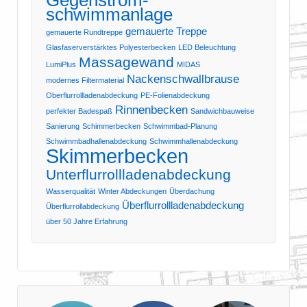
schwimmanlage
gemauerte Treppe
gemauerte Rundtreppe
Glasfaserverstärktes Polyesterbecken
LED Beleuchtung
Massagewand
LumiPlus
MIDAS
Nackenschwallbrause
modernes Filtermaterial
Oberflurrollladenabdeckung
PE-Folienabdeckung
Rinnenbecken
perfekter Badespaß
Sandwichbauweise
Sanierung
Schimmerbecken
Schwimmbad-Planung
Schwimmbadhallenabdeckung
Schwimmhallenabdeckung
Skimmerbecken
Unterflurrollladenabdeckung
Wasserqualität
Winter Abdeckungen
Überdachung
Überflurrollladenabdeckung
Überflurrollabdeckung
über 50 Jahre Erfahrung