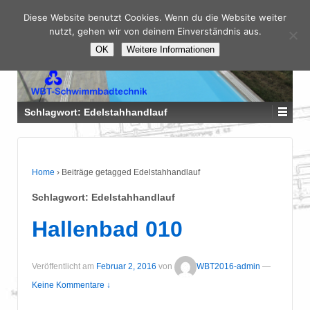
Diese Website benutzt Cookies. Wenn du die Website weiter
nutzt, gehen wir von deinem Einverständnis aus.
OK
Weitere Informationen
Schlagwort:
Edelstahhandlauf
Home
›
Beiträge getagged Edelstahhandlauf
Schlagwort:
Edelstahhandlauf
Hallenbad 010
Veröffentlicht am
Februar 2, 2016
von
WBT2016-admin
—
Keine Kommentare ↓