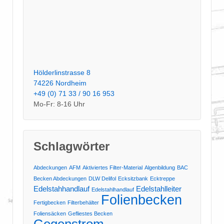
Hölderlinstrasse 8
74226 Nordheim
+49 (0) 71 33 / 90 16 953
Mo-Fr: 8-16 Uhr
Schlagwörter
Abdeckungen
AFM
Aktiviertes Filter-Material
Algenbildung
BAC
Becken Abdeckungen
DLW Delifol
Ecksitzbank
Ecktreppe
Edelstahhandlauf
Edelstahlleiter
Edelstahlhandlauf
Folienbecken
Fertigbecken
Filterbehälter
Foliensäcken
Gefliestes Becken
Gegenstrom-