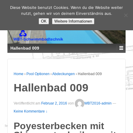
Diese Website benutzt Cookies. Wenn du die Website weiter
nutzt, gehen wir von deinem Einverständnis aus.
OK
Weitere Informationen
Hallenbad 009
Home
›
Pool Optionen
›
Abdeckungen
›
Hallenbad 009
Hallenbad 009
Veröffentlicht am
Februar 2, 2016
von
WBT2016-admin
—
Keine Kommentare ↓
Poyesterbecken mit