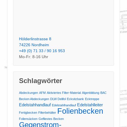
Hölderlinstrasse 8
74226 Nordheim
+49 (0) 71 33 / 90 16 953
Mo-Fr: 8-16 Uhr
Schlagwörter
Abdeckungen
AFM
Aktiviertes Filter-Material
Algenbildung
BAC
Becken Abdeckungen
DLW Delifol
Ecksitzbank
Ecktreppe
Edelstahhandlauf
Edelstahlleiter
Edelstahlhandlauf
Folienbecken
Fertigbecken
Filterbehälter
Foliensäcken
Gefliestes Becken
Gegenstrom-