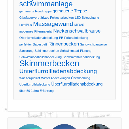
schwimmanlage
gemauerte Treppe
gemauerte Rundtreppe
Glasfaserverstärktes Polyesterbecken
LED Beleuchtung
Massagewand
LumiPlus
MIDAS
Nackenschwallbrause
modernes Filtermaterial
Oberflurrollladenabdeckung
PE-Folienabdeckung
Rinnenbecken
perfekter Badespaß
Sandwichbauweise
Sanierung
Schimmerbecken
Schwimmbad-Planung
Schwimmbadhallenabdeckung
Schwimmhallenabdeckung
Skimmerbecken
Unterflurrollladenabdeckung
Wasserqualität
Winter Abdeckungen
Überdachung
Überflurrollladenabdeckung
Überflurrollabdeckung
über 50 Jahre Erfahrung