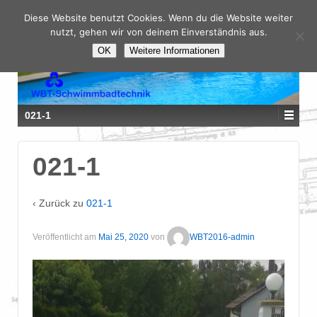
Diese Website benutzt Cookies. Wenn du die Website weiter
nutzt, gehen wir von deinem Einverständnis aus.
OK
Weitere Informationen
021-1
021-1
‹ Zurück zu
021-1
Veröffentlicht am
Mai 25, 2020
von
WBT2016-admin