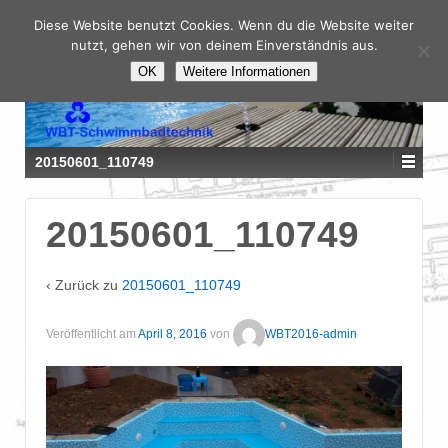
Diese Website benutzt Cookies. Wenn du die Website weiter
nutzt, gehen wir von deinem Einverständnis aus.
OK
Weitere Informationen
20150601_110749
20150601_110749
‹ Zurück zu
20150601_110749
Veröffentlicht am
April 8, 2016
von
WBT2016-admin