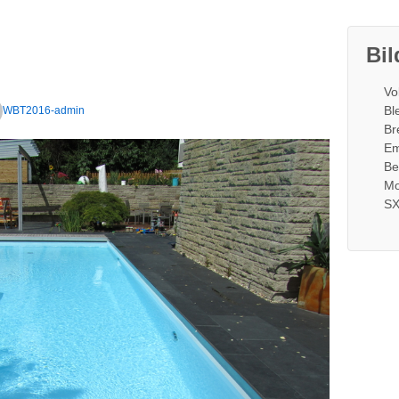
Bil
Vo
Bl
WBT2016-admin
Br
Em
Be
Mo
SX