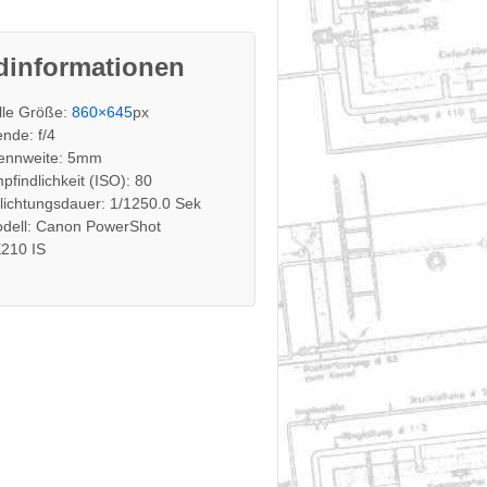
dinformationen
lle Größe:
860×645
px
ende: f/4
ennweite: 5mm
pfindlichkeit (ISO): 80
lichtungsdauer: 1/1250.0 Sek
dell: Canon PowerShot
210 IS